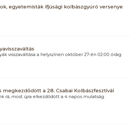
ok, egyetemisták ifjúsági kolbászgyúró versenye
yavisszaváltás
yák visszaváltása a helyszínen október 27-én 02:00 óráig
is megkezdődött a 28. Csabai Kolbászfesztivál
nk rá, most újra elkezdődött a 4 napos mulatság.