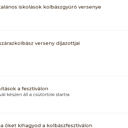
talános iskolások kolbászgyúró versenye
zárazkolbász verseny díjazottjai
ítások a fesztiválon
vál készen áll a csütörtöki startra
 őket kihagyod a kolbászfesztiválon