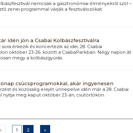
olbászfesztivál nemcsak a gasztronómiai élményekről szól –
ztő zenei programmal várják a fesztiválozókat.
ár idén jön a Csabai Kolbászfesztiválra
sora érkezik és koncertezik az idei, 28. Csabai
álon október 23-26. között a CsabaParkban. Négy napon át
osan megy a kolbászgyúrás.
yitónap csúcsprogramokkal, akár ingyenesen
ést és közösség erejét ünnepelve idén már a 28. Csabai
ál nyitja meg kaput október 23-án, csütörtökön.
«
1
2
»