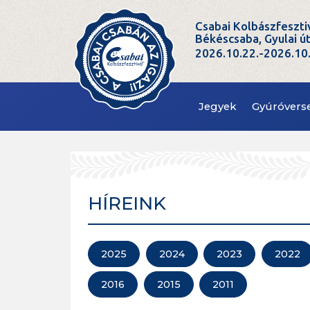
Csabai Kolbászfeszti
Békéscsaba, Gyulai ú
2026.10.22.-2026.10
Jegyek
Gyúróvers
HÍREINK
2025
2024
2023
2022
2016
2015
2011