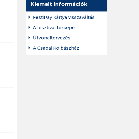
Kiemelt információk
FestiPay kártya visszaváltás
A fesztivál térképe
Útvonaltervezés
A Csabai Kolbászház