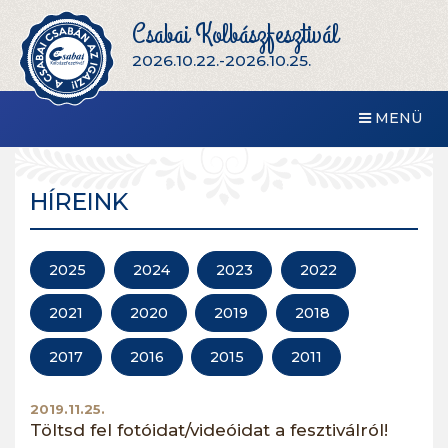
Csabai Kolbászfesztivál
2026.10.22.-2026.10.25.
MENÜ
HÍREINK
2025
2024
2023
2022
2021
2020
2019
2018
2017
2016
2015
2011
2019.11.25.
Töltsd fel fotóidat/videóidat a fesztiválról!