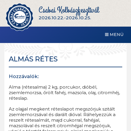
Csabai Kolbászfesztivál
2026.10.22.-2026.10.25.
MENÜ
ALMÁS RÉTES
Hozzávalók:
Alma (rétesalma) 2 kg, porcukor, dióbél,
zsemlemorzsa, őrölt fahéj, mazsola, olaj, citromhéj,
réteslap.
Az olajjal megkent réteslapot megszórjuk szitált
zsemlemorzsával és darált dióval. Ráhelyezzük a
reszelt rétesalmát, majd cukorral, fahéjjal,
mazsolával és reszelt citromhéjjal megszórjuk,