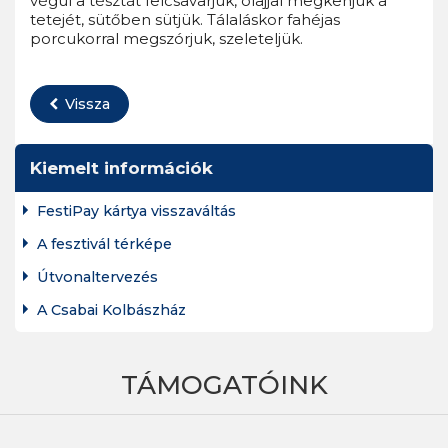
végül a tésztát felcsavarjuk, olajjal megkenjük a
tetejét, sütőben sütjük. Tálaláskor fahéjas
porcukorral megszórjuk, szeleteljük.
Vissza
Kiemelt információk
FestiPay kártya visszaváltás
A fesztivál térképe
Útvonaltervezés
A Csabai Kolbászház
TÁMOGATÓINK