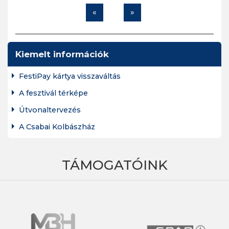
«
»
Kiemelt információk
FestiPay kártya visszaváltás
A fesztivál térképe
Útvonaltervezés
A Csabai Kolbászház
TÁMOGATÓINK