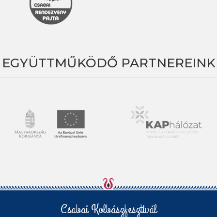
EGYÜTTMŰKÖDŐ PARTNEREINK
Csabai Kolbászfesztivál