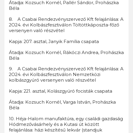
Átadja: Kozsuch Kornél, Pallér Sándor, Prohászka
Béla
8. A Csabai Rendezvényszervező Kft felajánlása: A
2O24. évi Kolbászfesztiválon Töltöttkáposzta-főző
versenyen való részvétel
Kapja: 207. asztal, Janyik Família csapata
Átadja: Kozsuch Kornél, Rákóczi Andrea, Prohászka
Béla
9. A Csabai Rendezvényszervező Kft felajánlása: A
2O24. évi Kolbászfesztiválon Nemzetközi
kolbászgyúró versenyen való részvétel
Kapja: 221. asztal, Kolászgyúró focisták csapata
Átadja: Kozsuch Kornél, Varga István, Prohászka
Béla
10. Héja-Halom manufaktúra, egy családi gazdaság
Hódmezővásárhely és a Kutasi út között
felajánlása: házi készítésű lekvár (standjuk