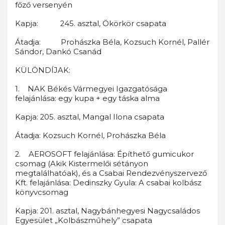
főző versenyén
Kapja: 245. asztal, Ökörkör csapata
Átadja: Prohászka Béla, Kozsuch Kornél, Pallér
Sándor, Dankó Csanád
KÜLÖNDÍJAK:
1. NAK Békés Vármegyei Igazgatósága
felajánlása: egy kupa + egy táska alma
Kapja: 205. asztal, Mangal Ilona csapata
Átadja: Kozsuch Kornél, Prohászka Béla
2. AEROSOFT felajánlása: Építhető gumicukor
csomag (Akik Kistermelői sétányon
megtalálhatóak), és a Csabai Rendezvényszervező
Kft. felajánlása: Dedinszky Gyula: A csabai kolbász
könyvcsomag
Kapja: 201. asztal, Nagybánhegyesi Nagycsaládos
Egyesület „Kolbászműhely” csapata