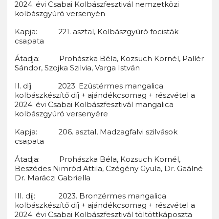
2024. évi Csabai Kolbászfesztivál nemzetközi
kolbászgyúró versenyén
Kapja: 221. asztal, Kolbászgyúró focisták
csapata
Átadja: Prohászka Béla, Kozsuch Kornél, Pallér
Sándor, Szojka Szilvia, Varga István
II. díj: 2023. Ezüstérmes mangalica
kolbászkészítő díj + ajándékcsomag + részvétel a
2024. évi Csabai Kolbászfesztivál mangalica
kolbászgyúró versenyére
Kapja: 206. asztal, Madzagfalvi szilvások
csapata
Átadja: Prohászka Béla, Kozsuch Kornél,
Beszédes Nimród Attila, Czégény Gyula, Dr. Gaálné
Dr. Maráczi Gabriella
III. díj: 2023. Bronzérmes mangalica
kolbászkészítő díj + ajándékcsomag + részvétel a
2024. évi Csabai Kolbászfesztivál töltöttkáposzta