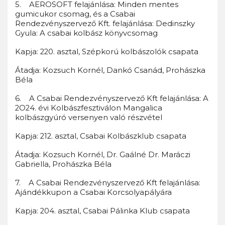
5. AEROSOFT felajánlása: Minden mentes
gumicukor csomag, és a Csabai
Rendezvényszervező Kft. felajánlása: Dedinszky
Gyula: A csabai kolbász könyvcsomag
Kapja: 220. asztal, Szépkorú kolbászolók csapata
Átadja: Kozsuch Kornél, Dankó Csanád, Prohászka
Béla
6. A Csabai Rendezvényszervező Kft felajánlása: A
2O24. évi Kolbászfesztiválon Mangalica
kolbászgyúró versenyen való részvétel
Kapja: 212. asztal, Csabai Kolbászklub csapata
Átadja: Kozsuch Kornél, Dr. Gaálné Dr. Maráczi
Gabriella, Prohászka Béla
7. A Csabai Rendezvényszervező Kft felajánlása:
Ajándékkupon a Csabai Korcsolyapályára
Kapja: 204. asztal, Csabai Pálinka Klub csapata