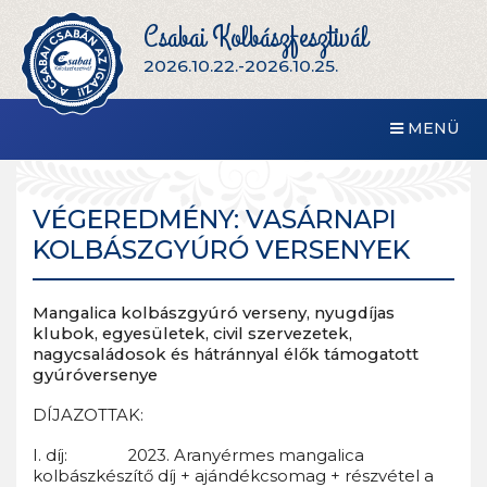
Csabai Kolbászfesztivál
2026.10.22.-2026.10.25.
MENÜ
VÉGEREDMÉNY: VASÁRNAPI
KOLBÁSZGYÚRÓ VERSENYEK
Mangalica kolbászgyúró verseny, nyugdíjas
klubok, egyesületek, civil szervezetek,
nagycsaládosok és hátránnyal élők támogatott
gyúróversenye
DÍJAZOTTAK:
I. díj: 2023. Aranyérmes mangalica
kolbászkészítő díj + ajándékcsomag + részvétel a