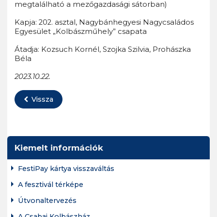
megtalálható a mezőgazdasági sátorban)
Kapja: 202. asztal, Nagybánhegyesi Nagycsaládos
Egyesület „Kolbászműhely” csapata
Átadja: Kozsuch Kornél, Szojka Szilvia, Prohászka
Béla
2023.10.22.
Vissza
Kiemelt információk
FestiPay kártya visszaváltás
A fesztivál térképe
Útvonaltervezés
A Csabai Kolbászház