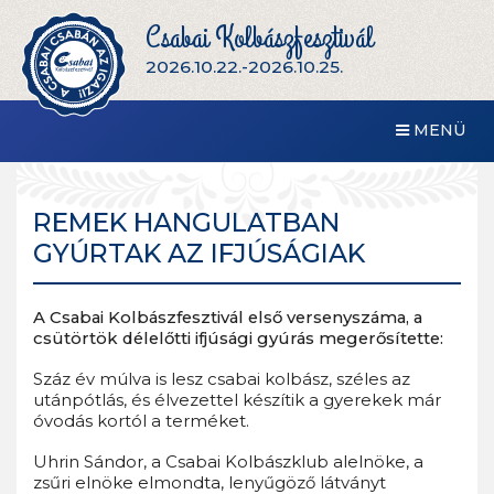
Csabai Kolbászfesztivál
2026.10.22.-2026.10.25.
MENÜ
REMEK HANGULATBAN
GYÚRTAK AZ IFJÚSÁGIAK
A Csabai Kolbászfesztivál első versenyszáma, a
csütörtök délelőtti ifjúsági gyúrás megerősítette:
Száz év múlva is lesz csabai kolbász, széles az
utánpótlás, és élvezettel készítik a gyerekek már
óvodás kortól a terméket.
Uhrin Sándor, a Csabai Kolbászklub alelnöke, a
zsűri elnöke elmondta, lenyűgöző látványt