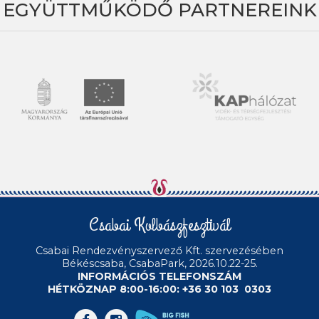
EGYÜTTMŰKÖDŐ PARTNEREINK
Csabai Kolbászfesztivál
Csabai Rendezvényszervező Kft.
szervezésében
Békéscsaba, CsabaPark, 2026.10.22-25.
INFORMÁCIÓS TELEFONSZÁM
HÉTKÖZNAP 8:00-16:00: +36 30 103 0303