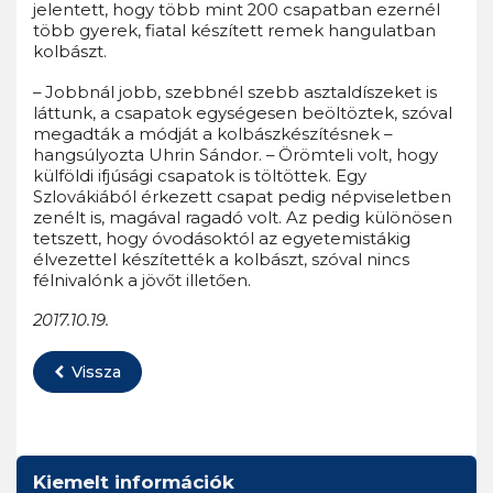
jelentett, hogy több mint 200 csapatban ezernél
több gyerek, fiatal készített remek hangulatban
kolbászt.
– Jobbnál jobb, szebbnél szebb asztaldíszeket is
láttunk, a csapatok egységesen beöltöztek, szóval
megadták a módját a kolbászkészítésnek –
hangsúlyozta Uhrin Sándor. – Örömteli volt, hogy
külföldi ifjúsági csapatok is töltöttek. Egy
Szlovákiából érkezett csapat pedig népviseletben
zenélt is, magával ragadó volt. Az pedig különösen
tetszett, hogy óvodásoktól az egyetemistákig
élvezettel készítették a kolbászt, szóval nincs
félnivalónk a jövőt illetően.
2017.10.19.
Vissza
Kiemelt információk