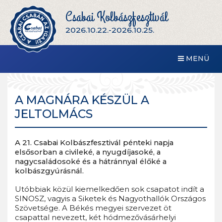
Csabai Kolbászfesztivál
2026.10.22.-2026.10.25.
MENÜ
A MAGNÁRA KÉSZÜL A
JELTOLMÁCS
A 21. Csabai Kolbászfesztivál pénteki napja
elsősorban a civileké, a nyugdíjasoké, a
nagycsaládosoké és a hátránnyal élőké a
kolbászgyúrásnál.
Utóbbiak közül kiemelkedően sok csapatot indít a
SINOSZ, vagyis a Siketek és Nagyothallók Országos
Szövetsége. A Békés megyei szervezet öt
csapattal nevezett, két hódmezővásárhelyi