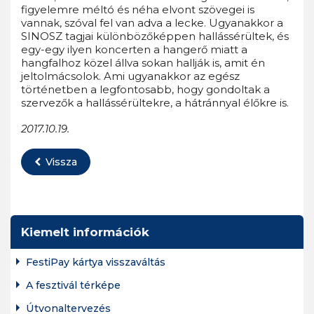
figyelemre méltó és néha elvont szövegei is
vannak, szóval fel van adva a lecke. Ugyanakkor a
SINOSZ tagjai különbözőképpen hallássérültek, és
egy-egy ilyen koncerten a hangerő miatt a
hangfalhoz közel állva sokan hallják is, amit én
jeltolmácsolok. Ami ugyanakkor az egész
történetben a legfontosabb, hogy gondoltak a
szervezők a hallássérültekre, a hátránnyal élőkre is.
2017.10.19.
Vissza
Kiemelt információk
FestiPay kártya visszaváltás
A fesztivál térképe
Útvonaltervezés