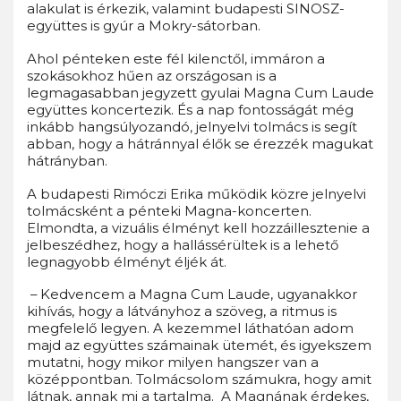
alakulat is érkezik, valamint budapesti SINOSZ-
együttes is gyúr a Mokry-sátorban.
Ahol pénteken este fél kilenctől, immáron a
szokásokhoz hűen az országosan is a
legmagasabban jegyzett gyulai Magna Cum Laude
együttes koncertezik. És a nap fontosságát még
inkább hangsúlyozandó, jelnyelvi tolmács is segít
abban, hogy a hátránnyal élők se érezzék magukat
hátrányban.
A budapesti Rimóczi Erika működik közre jelnyelvi
tolmácsként a pénteki Magna-koncerten.
Elmondta, a vizuális élményt kell hozzáillesztenie a
jelbeszédhez, hogy a hallássérültek is a lehető
legnagyobb élményt éljék át.
– Kedvencem a Magna Cum Laude, ugyanakkor
kihívás, hogy a látványhoz a szöveg, a ritmus is
megfelelő legyen. A kezemmel láthatóan adom
majd az együttes számainak ütemét, és igyekszem
mutatni, hogy mikor milyen hangszer van a
középpontban. Tolmácsolom számukra, hogy amit
látnak, annak mi a tartalma. A Magnának érdekes,