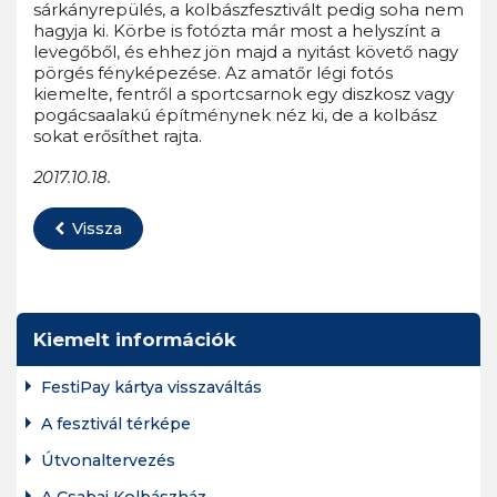
sárkányrepülés, a kolbászfesztivált pedig soha nem
hagyja ki. Körbe is fotózta már most a helyszínt a
levegőből, és ehhez jön majd a nyitást követő nagy
pörgés fényképezése. Az amatőr légi fotós
kiemelte, fentről a sportcsarnok egy diszkosz vagy
pogácsaalakú építménynek néz ki, de a kolbász
sokat erősíthet rajta.
2017.10.18.
Vissza
Kiemelt információk
FestiPay kártya visszaváltás
A fesztivál térképe
Útvonaltervezés