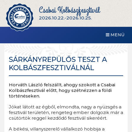
Csabai Kolbászfesztivál
2026.10.22.-2026.10.25.
MENÜ
SÁRKÁNYREPÜLŐS TESZT A
KOLBÁSZFESZTIVÁLNÁL
Horváth László felszállt, ahogy szokott a Csabai
Kolbászfesztivál előtt, hogy szétnézzen a földi
történéseken.
Jókat látott az égből, elmondta, nagy a nyüzsgés a
fesztivál területén, rengeteg ember dolgozik már a
csütörtök reggel kezdődő fesztivál sikeréért.
A békési, villanyszerelő vállalkozó hobbija a