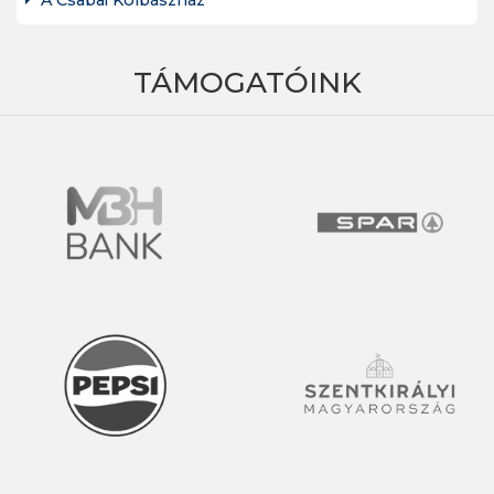
A Csabai Kolbászház
TÁMOGATÓINK