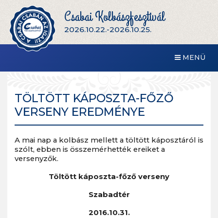
Csabai Kolbászfesztivál
2026.10.22.-2026.10.25.
MENÜ
TÖLTÖTT KÁPOSZTA-FŐZŐ
VERSENY EREDMÉNYE
A mai nap a kolbász mellett a töltött káposztáról is
szólt, ebben is összemérhették ereiket a
versenyzők.
Töltött káposzta-főző verseny
Szabadtér
2016.10.31.