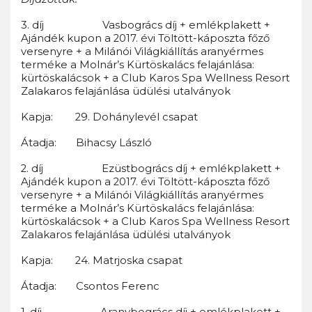
3. díj Vasbogrács díj + emlékplakett +
Ajándék kupon a 2017. évi Töltött-káposzta főző
versenyre + a Milánói Világkiállítás aranyérmes
terméke a Molnár’s Kürtöskalács felajánlása:
kürtöskalácsok + a Club Karos Spa Wellness Resort
Zalakaros felajánlása üdülési utalványok
Kapja: 29. Dohánylevél csapat
Átadja: Bihacsy László
2. díj Ezüstbogrács díj + emlékplakett +
Ajándék kupon a 2017. évi Töltött-káposzta főző
versenyre + a Milánói Világkiállítás aranyérmes
terméke a Molnár’s Kürtöskalács felajánlása:
kürtöskalácsok + a Club Karos Spa Wellness Resort
Zalakaros felajánlása üdülési utalványok
Kapja: 24. Matrjoska csapat
Átadja: Csontos Ferenc
1. díj Aranybogrács díj + emlékplakett +