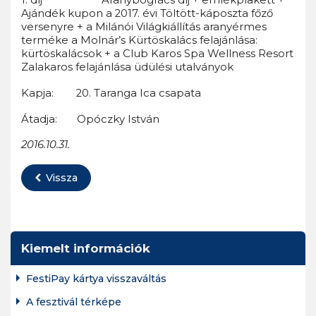
Ajándék kupon a 2017. évi Töltött-káposzta főző
versenyre + a Milánói Világkiállítás aranyérmes
terméke a Molnár’s Kürtöskalács felajánlása:
kürtöskalácsok + a Club Karos Spa Wellness Resort
Zalakaros felajánlása üdülési utalványok
Kapja: 20. Taranga Ica csapata
Átadja: Opóczky István
2016.10.31.
Vissza
Kiemelt információk
FestiPay kártya visszaváltás
A fesztivál térképe