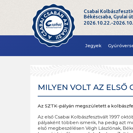
Csabai Kolbászfeszti
Békéscsaba, Gyulai ú
2026.10.22.-2026.10
Jegyek
Gyúróvers
MILYEN VOLT AZ ELSŐ 
Az SZTK-pályán megszületett a kolbászfes
Az első Csabai Kolbászfesztivált 1997 októ
pályaként többen ismerik, ha pedig azt mo
első megbeszélésen Végh Lászlónak, Béké