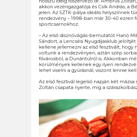
hosszú ideig főszervező dr. Ambrus Zoltán
akkori vezérigazgatója és Csík András, a B
jelen. Az SZTK-pálya ideális helyszínnek tűn
rendezvény – 1998-ban már 30-40 ezren fo
sportcsarnokhoz.
– Az első disznóvágás-bemutatót Hanó Mikl
Sándort, a Lencsési Nyugdíjasklub jelöltjé
kellene jellemezni az első fesztivált, hogy
voltunk a rendezvényen, aztán szép sorba
fővárosból, a Dunántúlról is. Akkoriban mé
körülmények kellenek egy ilyen rendezvén
lehet viselni a gyúrásnál, viszont lennie k
Az első fesztivál legelső napján két mázsa 
Zoltán csapata nyerte, míg a szárazkolbá