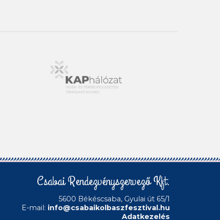
Csabai Rendezvényszervező Kft.
5600 Békéscsaba, Gyulai út 65/1
E-mail:
info@csabaikolbaszfesztival.hu
Adatkezelés