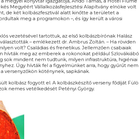
, a megyei könyvtár igazgatója, Andó Tamás, a Hotel Fiume
ékés Megyéért Vállalkozásfejlesztési Alapítvány elnöke volt
t, de két kolbászfesztivál alatt kinőtte a területet a
rdultak meg a programokon –, és így került a városi
ós vezetésével tartottuk, az első kolbászbírónak Halász
t választották – emlékezett dr. Ambrus Zoltán. – Ha röviden
 milyen volt? Családias és frenetikus. Jellemzően csabaiak
n hívták meg az emberek a rokonokat például Szlovákiából
g sok mindent nem tudtunk, milyen infrastruktúra, higiéniai
yhez. Úgy hívták fel a figyelmünket arra, hogy gyűrűt nem
ell a versenyzőkön köténynek, sapkának.
sült kolbász fogyott el. A kolbászkészítő verseny fődíját Fül
szok nemes vetélkedését Petényi György.