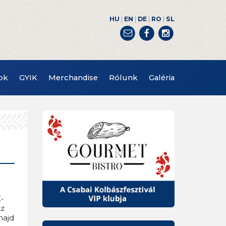
|
|
|
|
HU
EN
DE
RO
SL
ok
GYIK
Merchandise
Rólunk
Galéria
K-
Az
majd