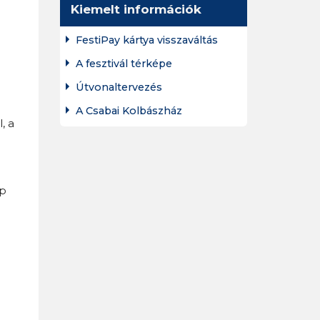
Kiemelt információk
FestiPay kártya visszaváltás
A fesztivál térképe
Útvonaltervezés
A Csabai Kolbászház
, a
öp