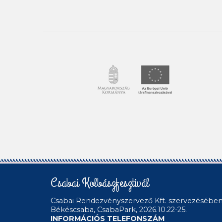
Csabai Kolbászfesztivál
Csabai Rendezvényszervező Kft.
szervezésébe
Békéscsaba, CsabaPark, 2026.10.22-25.
INFORMÁCIÓS TELEFONSZÁM