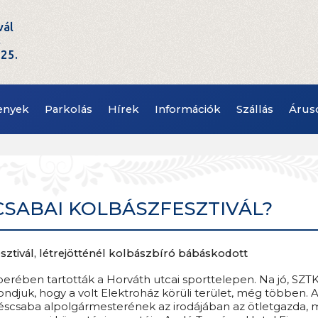
vál
t
.25.
enyek
Parkolás
Hírek
Információk
Szállás
Árus
CSABAI KOLBÁSZFESZTIVÁL?
ztivál, létrejötténél kolbászbíró bábáskodott
berében tartották a Horváth utcai sporttelepen. Na jó, SZT
ndjuk, hogy a volt Elektroház körüli terület, még többen. 
scsaba alpolgármesterének az irodájában az ötletgazda, 