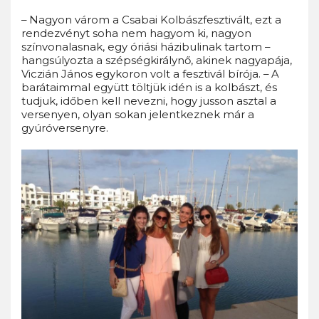
– Nagyon várom a Csabai Kolbászfesztivált, ezt a
rendezvényt soha nem hagyom ki, nagyon
színvonalasnak, egy óriási házibulinak tartom –
hangsúlyozta a szépségkirálynő, akinek nagyapája,
Viczián János egykoron volt a fesztivál bírója. – A
barátaimmal együtt töltjük idén is a kolbászt, és
tudjuk, időben kell nevezni, hogy jusson asztal a
versenyen, olyan sokan jelentkeznek már a
gyúróversenyre.