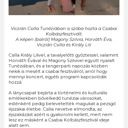
Viczián Csilla Tunéziában is szóba hozta a Csabai
Kolbászfesztivált.
A képen (balról) Magony Szilvia, Horváth Éva,
Viczián Csilla és Király Lili
Csilla Király Lilivel, a tavalyelőtti győztessel, valamint
Horváth Évával és Magony Szilvivel együtt nyaralt
Tunéziában, és a tengerparti napozás közben
nekik is mesélt a csabai fesztiválról, arról hogy
mennyi koncert, egyéb program kapcsolódik
hozzá.
A lánycsapat bejárta a történelmi és kulturális
emlékekben bővelkedő tunéziai városokat,
esténként pedig belevetették magukat a pezsgő
éjszakai életbe. Csilla nevetve elmondta, az
éjszakázást azért is gyakorolni kellett, mert nem
lesz ez másként a Csabai Kolbászfesztivál ideje
alatt sem.