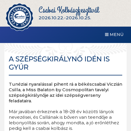
Csabai Kolbászfesztivál
2026.10.22.-2026.10.25.
MENÜ
A SZÉPSÉGKIRÁLYNŐ IDÉN IS
GYÚR
Tunéziai nyaralással pihent rá a békéscsabai Viczián
Csilla, a Miss Balaton by Cosmopolitan tavalyi
szépségkirálynője az idei szépségverseny
feladataira.
Már javában érkeznek a 18–28 év közötti lányok
nevezései, és Csillának is bőven van teendője a
lebonyolítás során, ahogy mondta, a jó erőnléthez
pedig kell a csabai kolbász is.