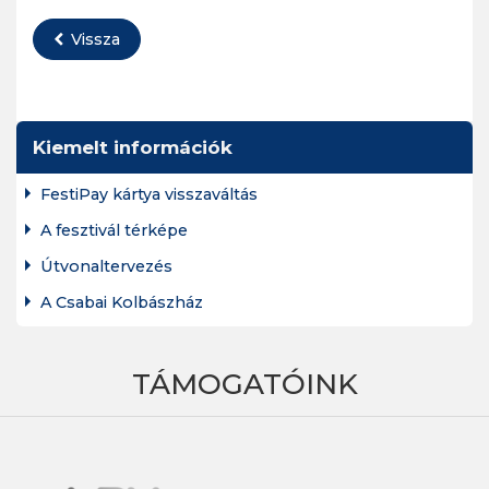
Vissza
Kiemelt információk
FestiPay kártya visszaváltás
A fesztivál térképe
Útvonaltervezés
A Csabai Kolbászház
TÁMOGATÓINK