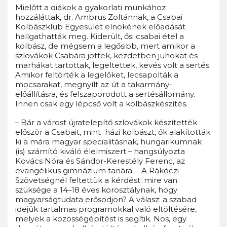
Mielőtt a diákok a gyakorlati munkához
hozzáláttak, dr. Ambrus Zoltánnak, a Csabai
Kolbászklub Egyesület elnökének előadását
hallgathatták meg. Kiderült, ősi csabai étel a
kolbász, de mégsem a legősibb, mert amikor a
szlovákok Csabára jöttek, kezdetben juhokat és
marhákat tartottak, legeltettek, kevés volt a sertés.
Amikor feltörték a legelőket, lecsapolták a
mocsarakat, megnyílt az út a takarmány-
előállításra, és felszaporodott a sertésállomány.
Innen csak egy lépcső volt a kolbászkészítés.
– Bár a várost újratelepítő szlovákok készítették
először a Csabait, mint házi kolbászt, ők alakították
ki a mára magyar specialitásnak, hungarikumnak
(is) számító kiváló élelmiszert – hangsúlyozta
Kovács Nóra és Sándor-Kerestély Ferenc, az
evangélikus gimnázium tanára. – A Rákóczi
Szövetségnél feltettük a kérdést: mire van
szüksége a 14–18 éves korosztálynak, hogy
magyarságtudata erősödjön? A válasz: a szabad
idejük tartalmas programokkal való eltöltésére,
melyek a közösségépítést is segítik. Nos, egy