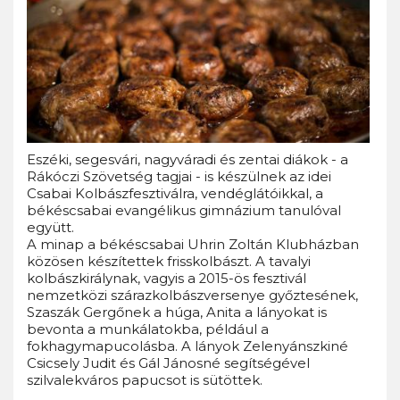
Eszéki, segesvári, nagyváradi és zentai diákok - a
Rákóczi Szövetség tagjai - is készülnek az idei
Csabai Kolbászfesztiválra, vendéglátóikkal, a
békéscsabai evangélikus gimnázium tanulóval
együtt.
A minap a békéscsabai Uhrin Zoltán Klubházban
közösen készítettek frisskolbászt. A tavalyi
kolbászkirálynak, vagyis a 2015-ös fesztivál
nemzetközi szárazkolbászversenye győztesének,
Szaszák Gergőnek a húga, Anita a lányokat is
bevonta a munkálatokba, például a
fokhagymapucolásba. A lányok Zelenyánszkiné
Csicsely Judit és Gál Jánosné segítségével
szilvalekváros papucsot is sütöttek.