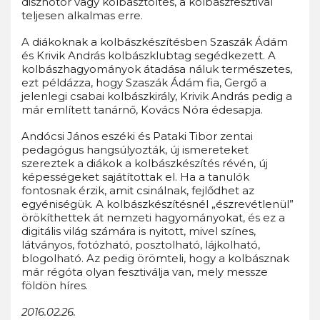
disznótor vagy kolbásztöltés, a kolbászfesztivál
teljesen alkalmas erre.
A diákoknak a kolbászkészítésben Szaszák Ádám
és Krivik András kolbászklubtag segédkezett. A
kolbászhagyományok átadása náluk természetes,
ezt példázza, hogy Szaszák Ádám fia, Gergő a
jelenlegi csabai kolbászkirály, Krivik András pedig a
már említett tanárnő, Kovács Nóra édesapja.
Andócsi János eszéki és Pataki Tibor zentai
pedagógus hangsúlyozták, új ismereteket
szereztek a diákok a kolbászkészítés révén, új
képességeket sajátítottak el. Ha a tanulók
fontosnak érzik, amit csinálnak, fejlődhet az
egyéniségük. A kolbászkészítésnél „észrevétlenül”
örökíthettek át nemzeti hagyományokat, és ez a
digitális világ számára is nyitott, mivel színes,
látványos, fotózható, posztolható, lájkolható,
blogolható. Az pedig örömteli, hogy a kolbásznak
már régóta olyan fesztiválja van, mely messze
földön híres.
2016.02.26.