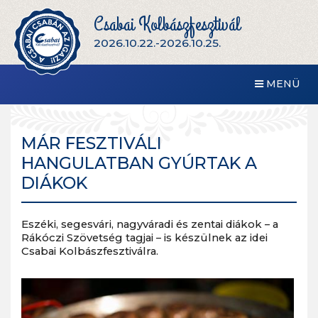
Csabai Kolbászfesztivál
2026.10.22.-2026.10.25.
MENÜ
MÁR FESZTIVÁLI
HANGULATBAN GYÚRTAK A
DIÁKOK
Eszéki, segesvári, nagyváradi és zentai diákok – a
Rákóczi Szövetség tagjai – is készülnek az idei
Csabai Kolbászfesztiválra.