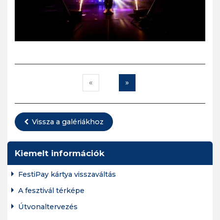
«
»
Vissza a galériákhoz
Kiemelt információk
FestiPay kártya visszaváltás
A fesztivál térképe
Útvonaltervezés