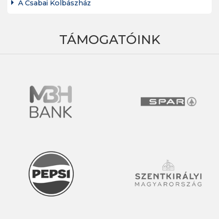
A Csabai Kolbászház
TÁMOGATÓINK