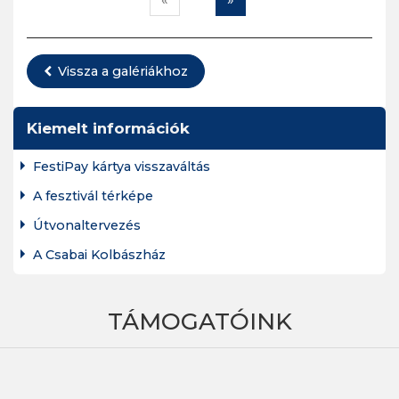
«
»
Vissza a galériákhoz
Kiemelt információk
FestiPay kártya visszaváltás
A fesztivál térképe
Útvonaltervezés
A Csabai Kolbászház
TÁMOGATÓINK