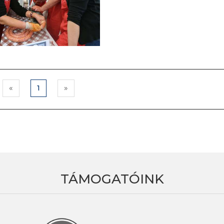
«
1
»
TÁMOGATÓINK