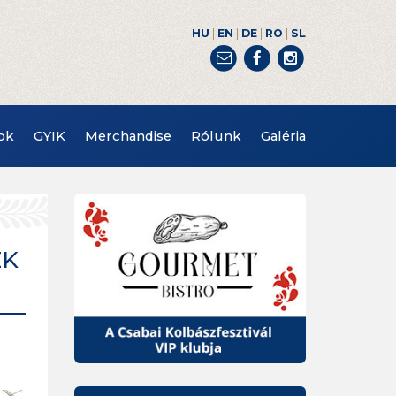
|
|
|
|
HU
EN
DE
RO
SL
ok
GYIK
Merchandise
Rólunk
Galéria
EK