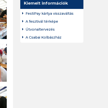
Kiemelt információk
FestiPay kártya visszaváltás
A fesztivál térképe
Útvonaltervezés
A Csabai Kolbászház