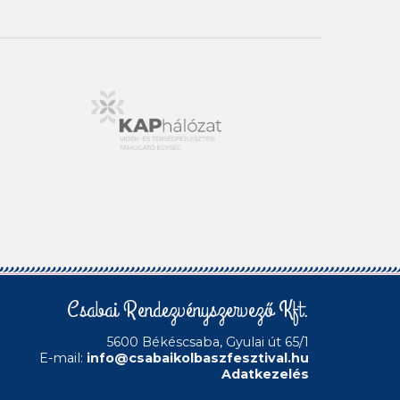
Csabai Rendezvényszervező Kft.
5600 Békéscsaba, Gyulai út 65/1
E-mail:
info@csabaikolbaszfesztival.hu
Adatkezelés