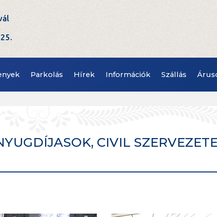
vál
t
.25.
enyek
Parkolás
Hírek
Információk
Szállás
Árus
 - NYUGDÍJASOK, CIVIL SZERVEZET