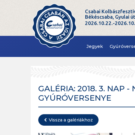
Csabai Kolbászfeszti
Békéscsaba, Gyulai ú
2026.10.22.-2026.10
Jegyek
Gyúróvers
GALÉRIA: 2018. 3. NAP
GYÚRÓVERSENYE
Vissza a galériákhoz