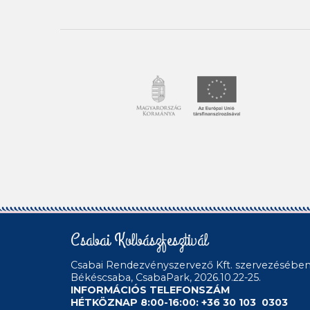
Csabai Kolbászfesztivál
Csabai Rendezvényszervező Kft.
szervezésébe
Békéscsaba, CsabaPark, 2026.10.22-25.
INFORMÁCIÓS TELEFONSZÁM
HÉTKÖZNAP 8:00-16:00: +36 30 103 0303