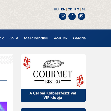
|
|
|
|
HU
EN
DE
RO
SL
ok
GYIK
Merchandise
Rólunk
Galéria