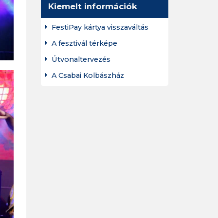
Kiemelt információk
FestiPay kártya visszaváltás
A fesztivál térképe
Útvonaltervezés
A Csabai Kolbászház