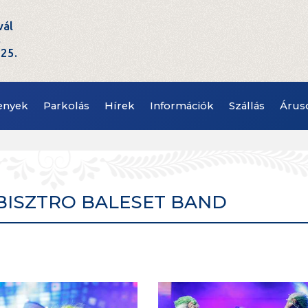
vál
t
.25.
enyek
Parkolás
Hírek
Információk
Szállás
Árus
 - BISZTRO BALESET BAND