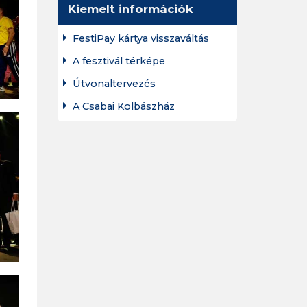
Kiemelt információk
FestiPay kártya visszaváltás
A fesztivál térképe
Útvonaltervezés
A Csabai Kolbászház