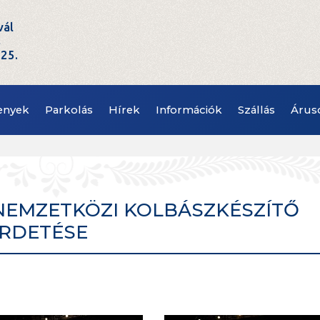
vál
t
.25.
enyek
Parkolás
Hírek
Információk
Szállás
Árus
 - NEMZETKÖZI KOLBÁSZKÉSZÍTŐ
RDETÉSE