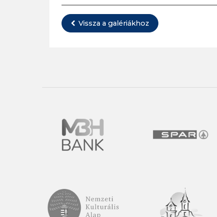
Vissza a galériákhoz