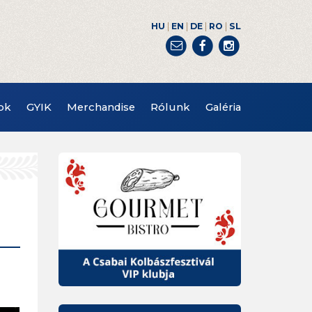
|
|
|
|
HU
EN
DE
RO
SL
ok
GYIK
Merchandise
Rólunk
Galéria