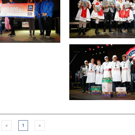
«
1
»