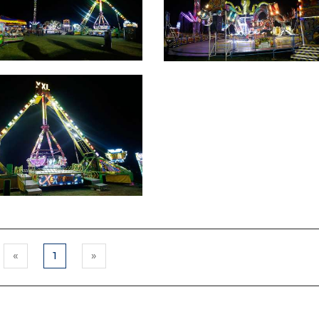
«
1
»