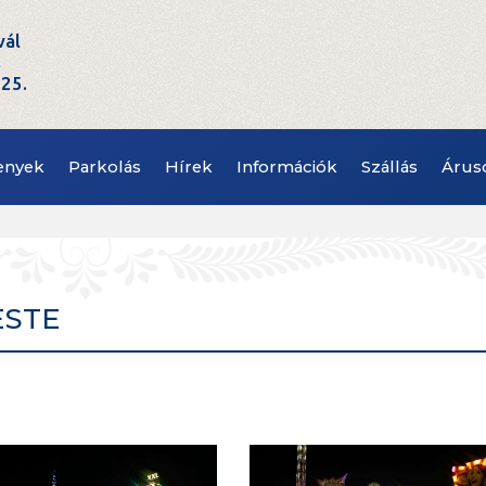
vál
t
.25.
enyek
Parkolás
Hírek
Információk
Szállás
Árus
 ESTE