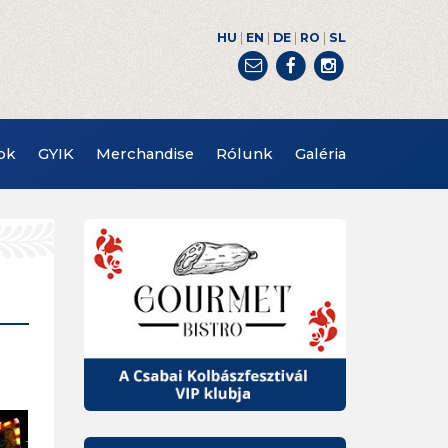
|
|
|
|
HU
EN
DE
RO
SL
ok
GYIK
Merchandise
Rólunk
Galéria