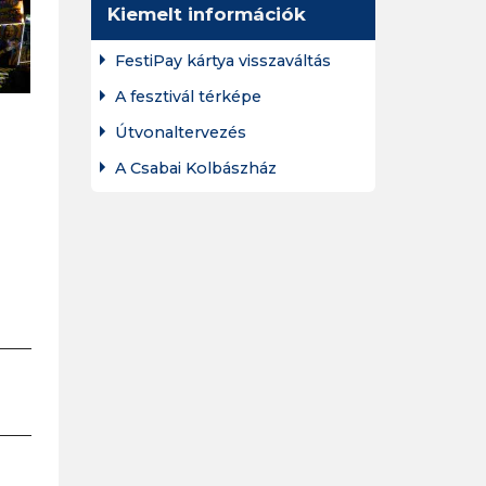
Kiemelt információk
FestiPay kártya visszaváltás
A fesztivál térképe
Útvonaltervezés
A Csabai Kolbászház