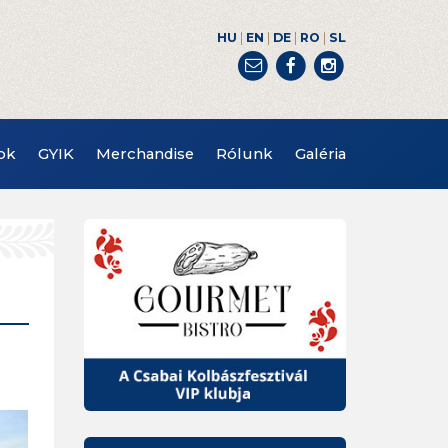
|
|
|
|
HU
EN
DE
RO
SL
ok
GYIK
Merchandise
Rólunk
Galéria