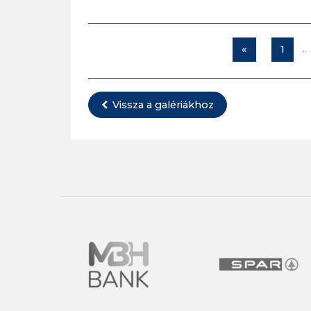
..
«
1
Vissza a galériákhoz