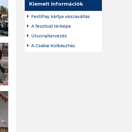
Kiemelt információk
FestiPay kártya visszaváltás
A fesztivál térképe
Útvonaltervezés
A Csabai Kolbászház