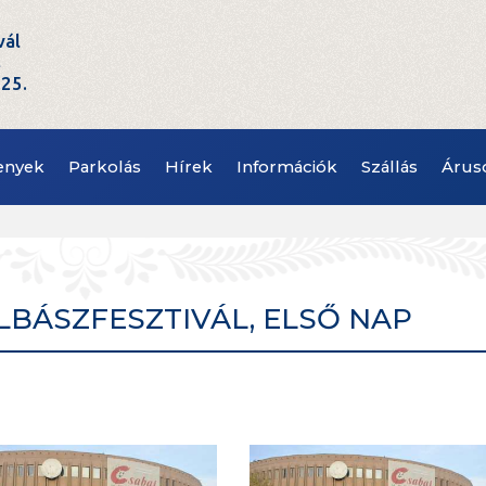
vál
t
.25.
enyek
Parkolás
Hírek
Információk
Szállás
Árus
OLBÁSZFESZTIVÁL, ELSŐ NAP