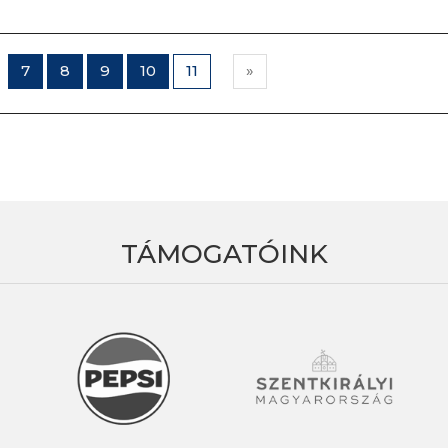
7
8
9
10
11
»
TÁMOGATÓINK