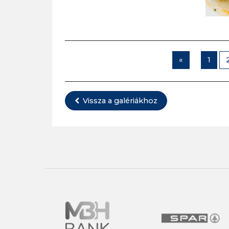
«
1
Vissza a galériákhoz