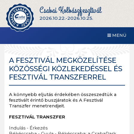
Csabai Kolbászfesztivál
2026.10.22.-2026.10.25.
MENÜ
A FESZTIVÁL MEGKÖZELÍTÉSE
KÖZÖSSÉGI KÖZLEKEDÉSSEL ÉS
FESZTIVÁL TRANSZFERREL
A könnyebb eljutás érdekében összeszedtük a
fesztivált érintő buszjáratok és A Fesztivál
Transzfer menetrendjeit.
FESZTIVÁL TRANSZFER
Indulás - Érkezés
Békéscsaba - Gyula - Békéscsaba: a CsabaPark