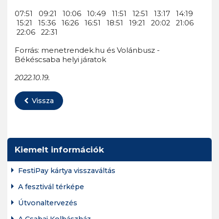
07:51 09:21 10:06 10:49 11:51 12:51 13:17 14:19
15:21 15:36 16:26 16:51 18:51 19:21 20:02 21:06
22:06 22:31
Forrás: menetrendek.hu és Volánbusz -
Békéscsaba helyi járatok
2022.10.19.
Vissza
Kiemelt információk
FestiPay kártya visszaváltás
A fesztivál térképe
Útvonaltervezés
A Csabai Kolbászház