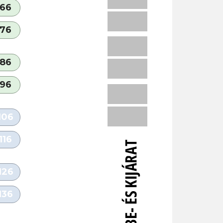
66
76
86
96
106
116
126
136