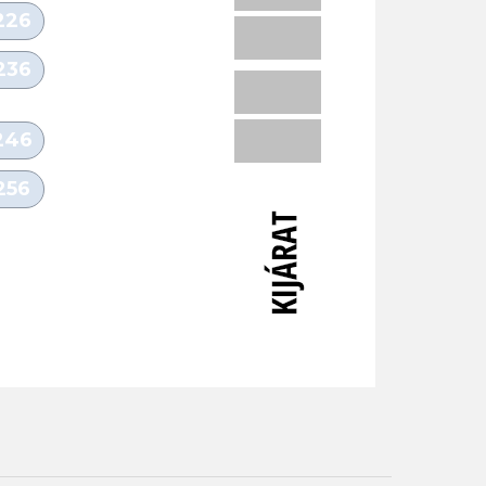
226
236
246
256