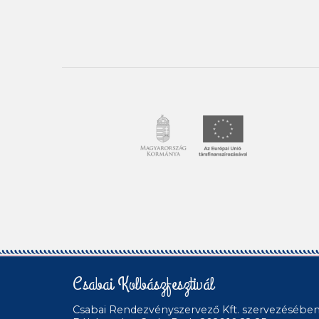
Csabai Kolbászfesztivál
Csabai Rendezvényszervező Kft.
szervezésébe