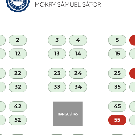
2
3
4
5
12
13
14
15
22
23
24
25
32
33
34
35
42
45
52
55