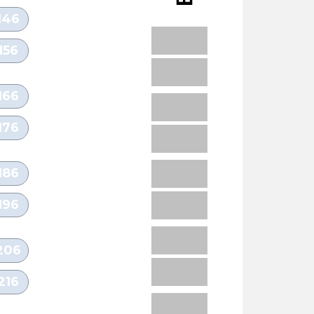
146
156
166
176
186
196
206
216