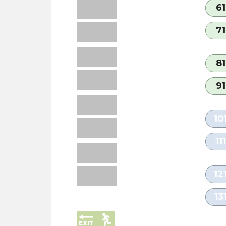
61
71
81
91
10
111
12
13