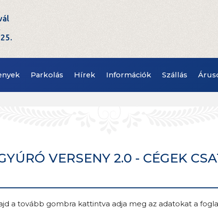
vál
t
.25.
enyek
Parkolás
Hírek
Információk
Szállás
Árus
ÚRÓ VERSENY 2.0 - CÉGEK CSA
 majd a tovább gombra kattintva adja meg az adatokat a fogla