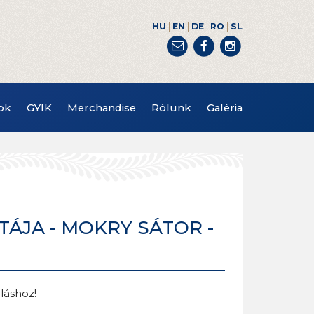
|
|
|
|
Foglalás
Asztalok törlése
HU
EN
DE
RO
SL
ok
GYIK
Merchandise
Rólunk
Galéria
TÁJA - MOKRY SÁTOR -
láshoz!