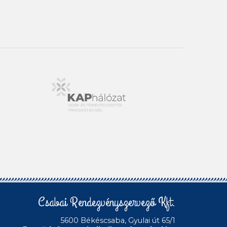
Csabai Rendezvényszervező Kft.
5600 Békéscsaba, Gyulai út 65/1