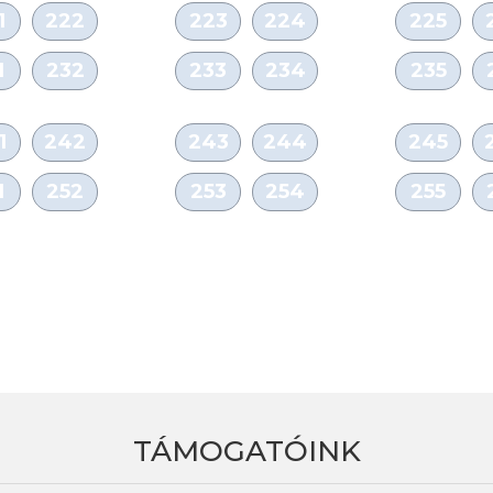
1
222
223
224
225
1
232
233
234
235
1
242
243
244
245
1
252
253
254
255
TÁMOGATÓINK