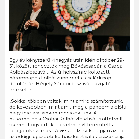
Egy év kényszerű kihagyás után idén október 29-
31. között rendezték meg Békéscsabán a Csabai
Kolbászfesztivált. Az új helyszínre költözött
háromnapos kolbászünnepet a családi nap
délutánján Hégely Sándor fesztiváligazgató
értékelte.
„Sokkal többen voltak, mint amire számítottunk,
de kevesebben, mint amit még a pandémia előtti
nagy fesztiváljainkon megszoktunk. A
huszonötödik Csabai Kolbászfesztivál is attól volt
sikeres, hogy értéket és élményt teremtett a
látogatók számára. A visszajelzések alapján az idei
az eddigi legszebb kolbászfesztiválok esszenciája