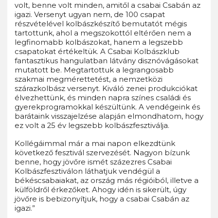
volt, benne volt minden, amitől a csabai Csabán az
igazi. Versenyt ugyan nem, de 100 csapat
részvételével kolbászkészítő bemutatót mégis
tartottunk, ahol a megszokottól eltérően nem a
legfinomabb kolbászokat, hanem a legszebb
csapatokat értékeltük. A Csabai Kolbászklub
fantasztikus hangulatban látvány disznóvágásokat
mutatott be. Megtartottuk a legrangosabb
szakmai megmérettetést, a nemzetközi
szárazkolbász versenyt. Kiváló zenei produkciókat
élvezhettünk, és minden napra színes családi és
gyerekprogramokkal készültünk. A vendégeink és
barátaink visszajelzése alapján elmondhatom, hogy
ez volt a 25 év legszebb kolbászfesztiválja.
Kollégáimmal már a mai napon elkezdtünk
következő fesztivál szervezését. Nagyon bízunk
benne, hogy jövőre ismét százezres Csabai
Kolbászfesztiválon láthatjuk vendégül a
békéscsabaiakat, az ország más régióiból, illetve a
külföldről érkezőket. Ahogy idén is sikerült, úgy
jövőre is bebizonyítjuk, hogy a csabai Csabán az
igazi.”