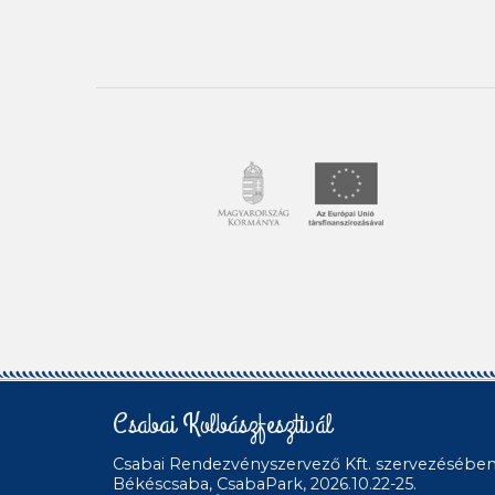
Csabai Kolbászfesztivál
Csabai Rendezvényszervező Kft.
szervezésébe
Békéscsaba, CsabaPark, 2026.10.22-25.