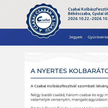
Csabai Kolbászfeszti
Békéscsaba, Gyulai ú
2026.10.22.-2026.10
Jegyek
Gyúróvers
A NYERTES KOLBARÁT
A Csabai Kolbászfesztivál szombati látvány
Négy baráti család, három csabai és egy m
valamelyik versenyén, mangalicagyúráson 