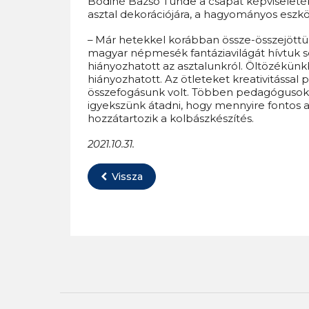
Bódiné Bazsó Tünde a csapat képviseletébe
asztal dekorációjára, a hagyományos eszkö
– Már hetekkel korábban össze-összejöttünk
magyar népmesék fantáziavilágát hívtuk s
hiányozhatott az asztalunkról. Öltözékün
hiányozhatott. Az ötleteket kreativitással 
összefogásunk volt. Többen pedagógusok 
igyekszünk átadni, hogy mennyire fontos 
hozzátartozik a kolbászkészítés.
2021.10.31.
Vissza