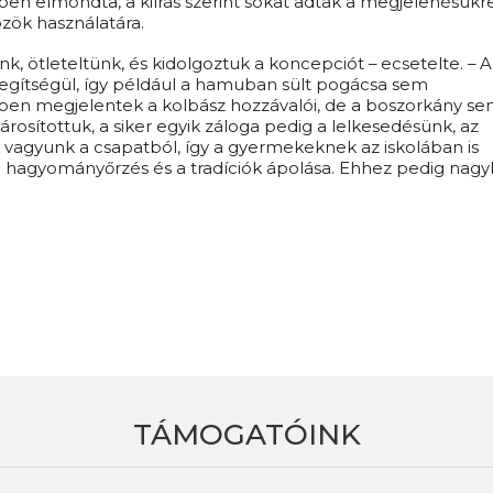
n elmondta, a kiírás szerint sokat adtak a megjelenésükre
zök használatára.
, ötleteltünk, és kidolgoztuk a koncepciót – ecsetelte. – A
egítségül, így például a hamuban sült pogácsa sem
kben megjelentek a kolbász hozzávalói, de a boszorkány s
párosítottuk, a siker egyik záloga pedig a lelkesedésünk, az
vagyunk a csapatból, így a gyermekeknek az iskolában is
a hagyományőrzés és a tradíciók ápolása. Ehhez pedig nag
TÁMOGATÓINK