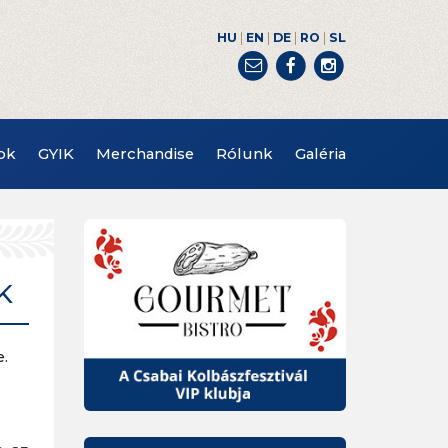
|
|
|
|
HU
EN
DE
RO
SL
ok
GYIK
Merchandise
Rólunk
Galéria
K
e.