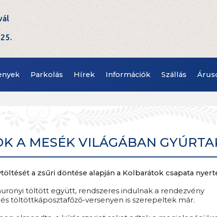
vál
t
.25.
enyek
Parkolás
Hírek
Információk
Szállás
Árus
OK A MESÉK VILÁGÁBAN GYÚRTA
töltését a zsűri döntése alapján a Kolbarátok csapata nyert
uronyi töltött együtt, rendszeres indulnak a rendezvény
és töltöttkáposztafőző-versenyen is szerepeltek már.