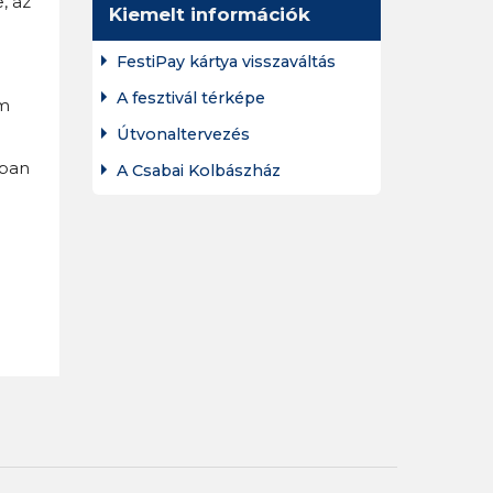
, az
Kiemelt információk
FestiPay kártya visszaváltás
A fesztivál térképe
em
Útvonaltervezés
yban
A Csabai Kolbászház