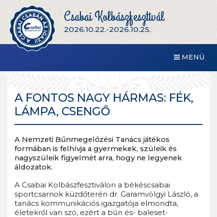
Csabai Kolbászfesztivál
2026.10.22.-2026.10.25.
MENÜ
A FONTOS NAGY HÁRMAS: FÉK,
LÁMPA, CSENGŐ
A Nemzeti Bűnmegelőzési Tanács játékos
formában is felhívja a gyermekek, szüleik és
nagyszüleik figyelmét arra, hogy ne legyenek
áldozatok.
A Csabai Kolbászfesztiválon a békéscsabai
sportcsarnok küzdőterén dr. Garamvölgyi László, a
tanács kommunikációs igazgatója elmondta,
életekről van szó, ezért a bűn és- baleset-