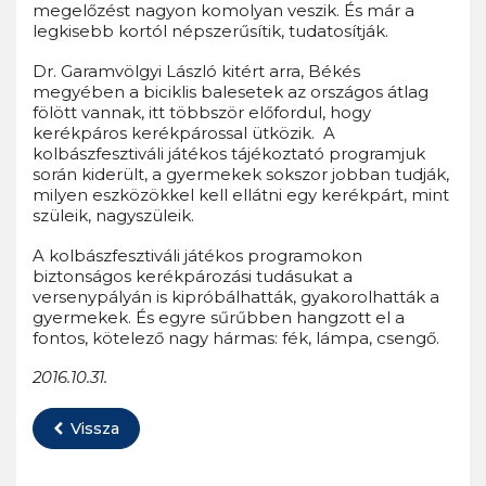
megelőzést nagyon komolyan veszik. És már a
legkisebb kortól népszerűsítik, tudatosítják.
Dr. Garamvölgyi László kitért arra, Békés
megyében a biciklis balesetek az országos átlag
fölött vannak, itt többször előfordul, hogy
kerékpáros kerékpárossal ütközik. A
kolbászfesztiváli játékos tájékoztató programjuk
során kiderült, a gyermekek sokszor jobban tudják,
milyen eszközökkel kell ellátni egy kerékpárt, mint
szüleik, nagyszüleik.
A kolbászfesztiváli játékos programokon
biztonságos kerékpározási tudásukat a
versenypályán is kipróbálhatták, gyakorolhatták a
gyermekek. És egyre sűrűbben hangzott el a
fontos, kötelező nagy hármas: fék, lámpa, csengő.
2016.10.31.
Vissza