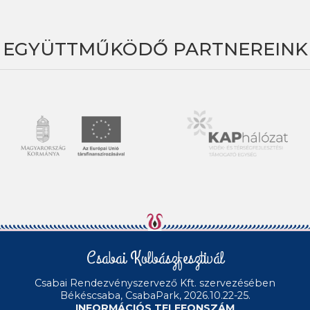
EGYÜTTMŰKÖDŐ PARTNEREINK
Csabai Kolbászfesztivál
Csabai Rendezvényszervező Kft.
szervezésében
Békéscsaba, CsabaPark, 2026.10.22-25.
INFORMÁCIÓS TELEFONSZÁM